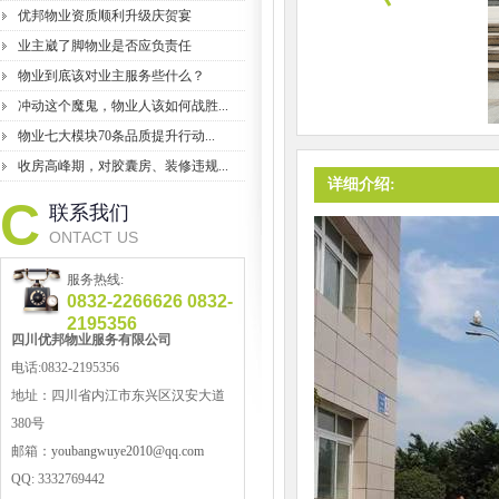
优邦物业资质顺利升级庆贺宴
业主崴了脚物业是否应负责任
物业到底该对业主服务些什么？
冲动这个魔鬼，物业人该如何战胜...
物业七大模块70条品质提升行动...
收房高峰期，对胶囊房、装修违规...
详细介绍:
C
联系我们
ONTACT US
服务热线:
0832-2266626 0832-
2195356
四川优邦
物业服务
有限公司
电话:0832-2195356
地址：
四川省内江市东兴区汉安大道
380号
邮箱：
youbangwuye2010@qq.com
QQ:
3332769442