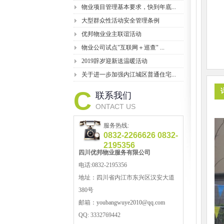
物业项目管理基本要求，快到年底...
大型群众性活动安全管理条例
优邦物业业主联谊活动
物业公司试点"互联网＋巡查" ...
2019辞岁迎新送温暖活动
关于进一步加强内江城区普通住宅...
C
联系我们
ONTACT US
服务热线:
0832-2266626 0832-
2195356
四川优邦
物业服务
有限公司
电话:0832-2195356
地址：
四川省内江市东兴区汉安大道
380号
邮箱：
youbangwuye2010@qq.com
QQ:
3332769442