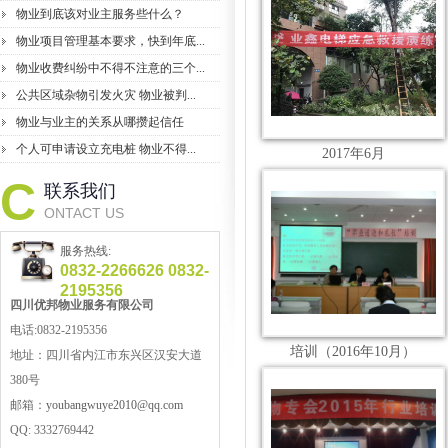
物业到底该对业主服务些什么？
物业项目管理基本要求，快到年底...
物业收费纠纷中不得不注意的三个...
公共区域杂物引发火灾 物业被判...
物业与业主的关系从哪攒起信任
个人可申请设立充电桩 物业不得...
2017年6月
C
联系我们
ONTACT US
服务热线:
0832-2266626 0832-
2195356
四川优邦
物业服务
有限公司
电话:0832-2195356
培训（2016年10月）
地址：
四川省内江市东兴区汉安大道
380号
邮箱：
youbangwuye2010@qq.com
QQ:
3332769442