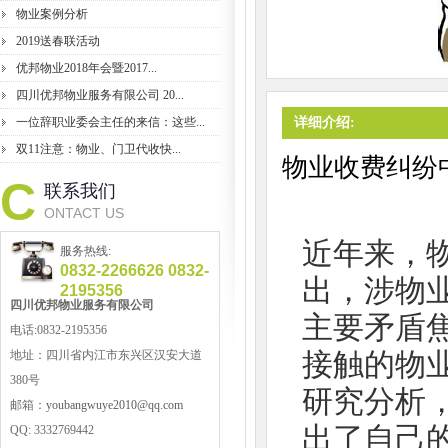
物业案例分析
2019送春联活动
优邦物业2018年会暨2017...
四川优邦物业服务有限公司 20...
一位辞职业委会主任的来信：这些...
详细介绍:
双11注意：物业、门卫代收快...
物业收费纠纷
C
联系我们
ONTACT US
近年来，
服务热线:
0832-2266626 0832-
出，涉物
2195356
四川优邦
物业服务
有限公司
主要矛盾
电话:0832-2195356
接触的物
地址：
四川省内江市东兴区汉安大道
380号
研究分析
邮箱：
youbangwuye2010@qq.com
出了自己
QQ:
3332769442